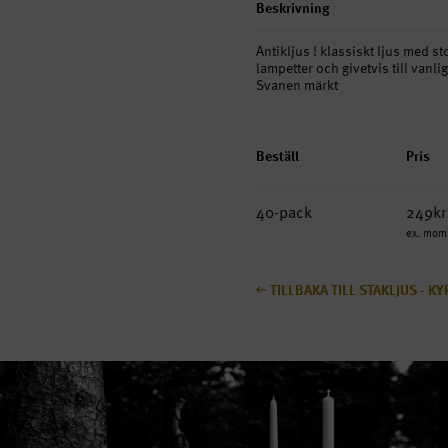
Beskrivning
Antikljus ! klassiskt ljus med s
lampetter och givetvis till vanli
Svanen märkt
Beställ
Pris
40-pack
249kr
ex. mom
TILLBAKA TILL STAKLJUS - KY