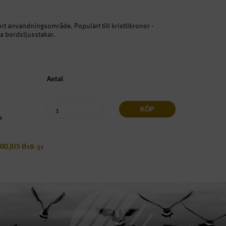
tort användningsområde. Populärt till kristllkronor -
ga bordsljusstakar.
Antal
KÖP
s
RKLJUS Ø18-31