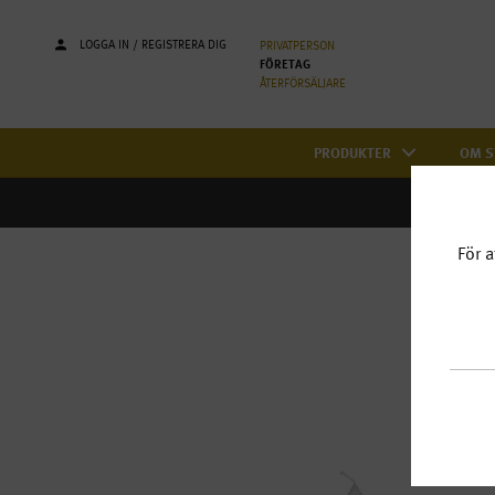
LOGGA IN / REGISTRERA DIG
PRIVATPERSON
FÖRETAG
ÅTERFÖRSÄLJARE
PRODUKTER
OM S
För a