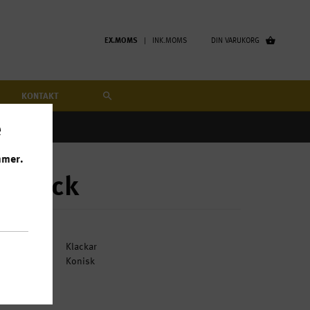
EX.MOMS
| INK.MOMS
DIN VARUKORG
KONTAKT
e
mmer.
40-pack
Fot:
Klackar
Form:
Konisk