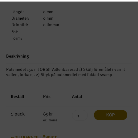
Längd:
0 mm
Diameter:
0 mm
Brinntid:
0 timmar
Fot:
Form:
Beskrivning
Putsmedel 150 ml OBS!! Vattenbaserad 1) Skölj föremålet i varmt
vatten, torka ej. 2) Stryk på putsmedlet med fuktad svamp
Beställ
Pris
Antal
1-pack
69kr
KÖP
ex. moms
TILLBAKA TILL ÖVRIGT