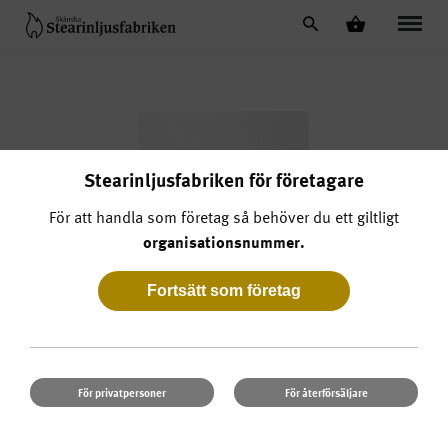
Stearinljusfabriken för företagare
För att handla som företag så behöver du ett giltligt
organisationsnummer.
Bistro Silverputs
För privatpersoner
För återförsäljare
Artnr. 400S